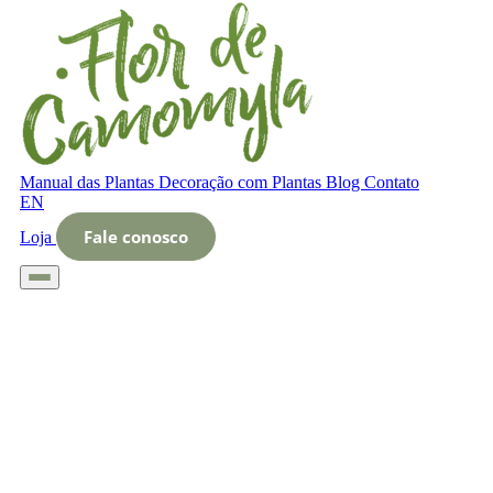
Manual das Plantas
Decoração com Plantas
Blog
Contato
EN
Fale conosco
Loja
Início
Glossário
Letra O
O que é Nível de plantio