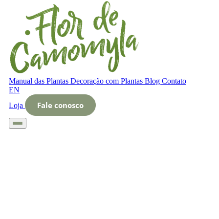
Manual das Plantas
Decoração com Plantas
Blog
Contato
EN
Fale conosco
Loja
Início
Glossário
Letra O
O que é Interpretação do ambiente