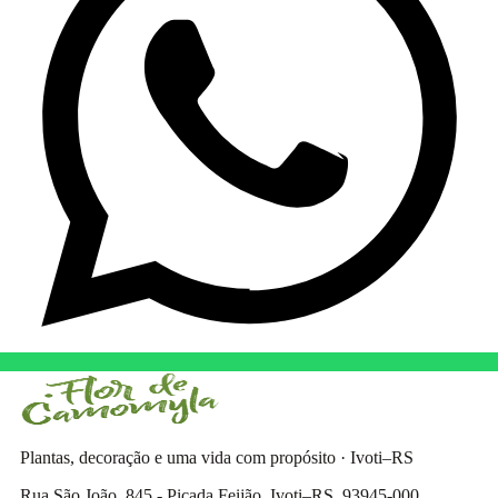
Plantas, decoração e uma vida com propósito · Ivoti–RS
Rua São João, 845 - Picada Feijão, Ivoti–RS, 93945-000