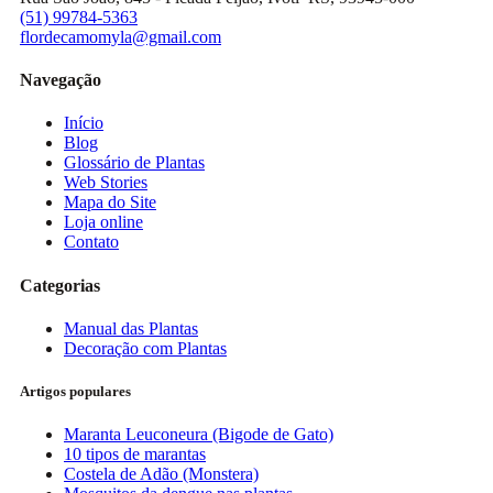
(51) 99784-5363
flordecamomyla@gmail.com
Navegação
Início
Blog
Glossário de Plantas
Web Stories
Mapa do Site
Loja online
Contato
Categorias
Manual das Plantas
Decoração com Plantas
Artigos populares
Maranta Leuconeura (Bigode de Gato)
10 tipos de marantas
Costela de Adão (Monstera)