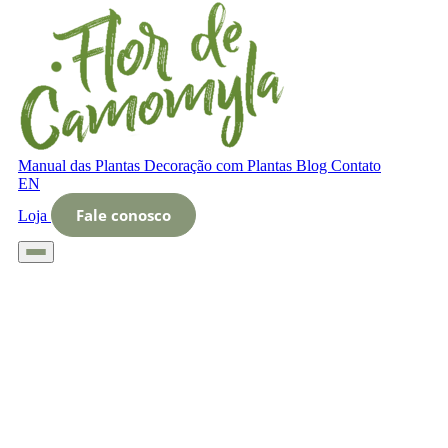
Manual das Plantas
Decoração com Plantas
Blog
Contato
EN
Fale conosco
Loja
Início
Glossário
Letra O
O que é Impressão de vasos