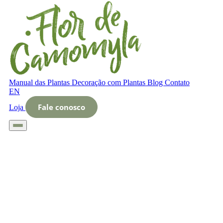
Manual das Plantas
Decoração com Plantas
Blog
Contato
EN
Fale conosco
Loja
Início
Glossário
Letra O
O que é Identidade ecológica