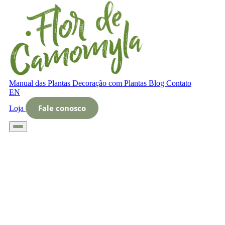
Manual das Plantas
Decoração com Plantas
Blog
Contato
EN
Fale conosco
Loja
Início
Glossário
Letra O
O que é Ideias de decoração verde