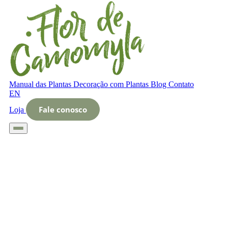
Manual das Plantas
Decoração com Plantas
Blog
Contato
EN
Fale conosco
Loja
Início
Glossário
Letra O
O que é gloriosa