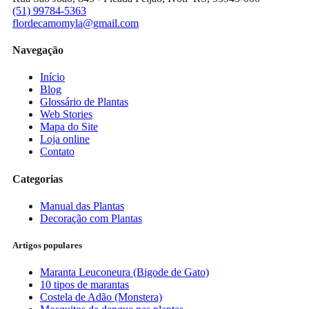
(51) 99784-5363
flordecamomyla@gmail.com
Navegação
Início
Blog
Glossário de Plantas
Web Stories
Mapa do Site
Loja online
Contato
Categorias
Manual das Plantas
Decoração com Plantas
Artigos populares
Maranta Leuconeura (Bigode de Gato)
10 tipos de marantas
Costela de Adão (Monstera)