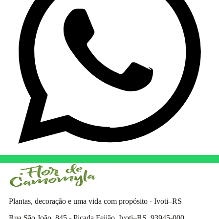
Plantas, decoração e uma vida com propósito · Ivoti–RS
Rua São João, 845 - Picada Feijão, Ivoti–RS, 93945-000