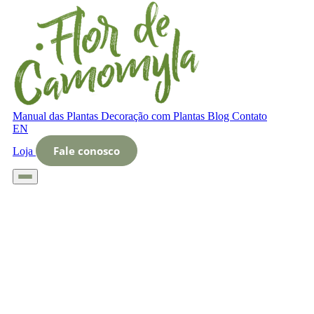
Manual das Plantas
Decoração com Plantas
Blog
Contato
EN
Fale conosco
Loja
Início
Glossário
Letra O
O que é cursos online