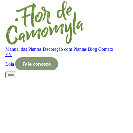
Manual das Plantas
Decoração com Plantas
Blog
Contato
EN
Fale conosco
Loja
Início
Glossário
Letra O
O que é Curso plantas