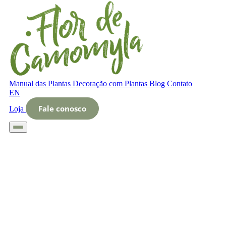
Manual das Plantas
Decoração com Plantas
Blog
Contato
EN
Fale conosco
Loja
Início
Glossário
Letra O
O que é cultivos de ervas