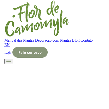
Manual das Plantas
Decoração com Plantas
Blog
Contato
EN
Fale conosco
Loja
Início
Glossário
Letra O
O que é canto dos pássaros