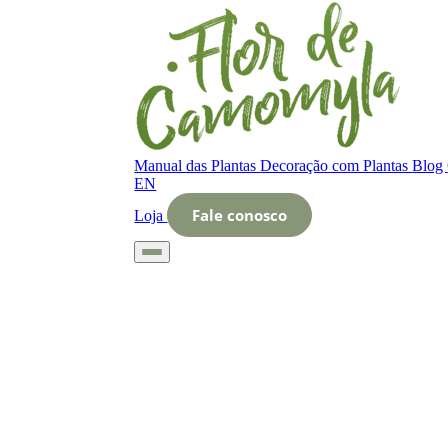
Manual das Plantas
Decoração com Plantas
Blog
EN
Fale conosco
Loja
Início
Glossário
Letra O
O que é brásica