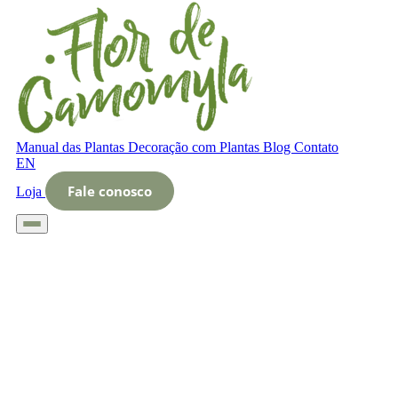
Manual das Plantas
Decoração com Plantas
Blog
Contato
EN
Fale conosco
Loja
Início
Glossário
Letra O
O que é bolhas de ar