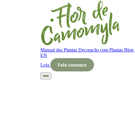
Manual das Plantas
Decoração com Plantas
Blog
EN
Fale conosco
Loja
Início
Glossário
Letra N
Nome científico da planta Sedum